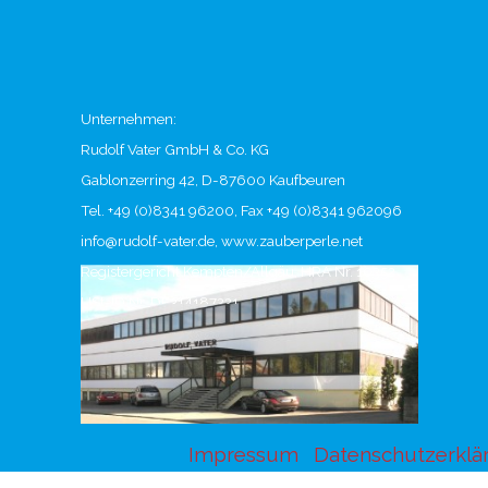
Unternehmen:
Rudolf Vater GmbH & Co. KG
Gablonzerring 42,
D-87600 Kaufbeuren
Tel. +49 (0)8341 96200,
Fax +49 (0)8341 962096
info@rudolf-vater.de,
www.zauberperle.net
Registergericht Kempten/Allgäu,
HRA Nr. 10352
USt-ID Nr. DE314187221
Impressum
Datenschutzerklä